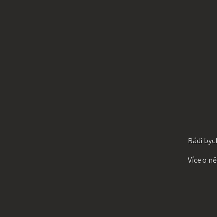
Rádi byc
Více o n