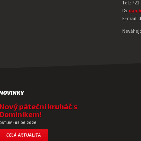
Tel.: 721
IG:
dan.
E-mail:
Neváhejt
NOVINKY
Nový páteční kruháč s
Dominikem!
DATUM: 05.06.2026
CELÁ AKTUALITA