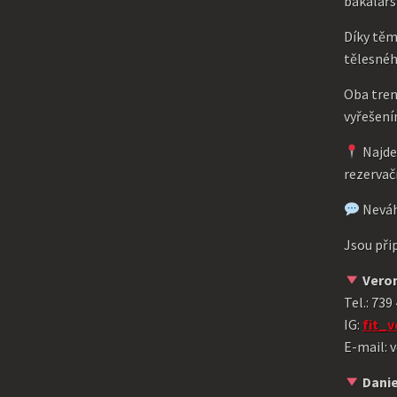
bakalář
Díky těm
tělesnéh
Oba tren
vyřešení
Najde
rezervač
Neváhe
Jsou při
Vero
Tel.: 739
IG:
fit_v
E-mail:
Danie