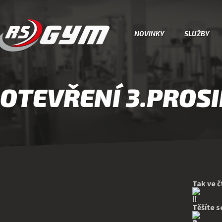
NOVINKY
SLUŽBY
OTEVŘENÍ 3.PROS
Tak ve 
Těšíte s