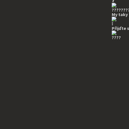
My taky
Přijďte 